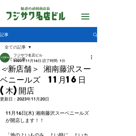
記事
全ての記事
フジサワ名店ビル
全ての記事
2023年11月16日
読了時間: 1分
＜新店舗＞ 湘南藤沢スー
メディア
ベニールズ 11月16日
(木)開店
更新日：
2023年11月20日
11月16日(木) 湘南藤沢スーベニールズ
が開店します！！ 
「地のよいものを、よい時に、よいカ